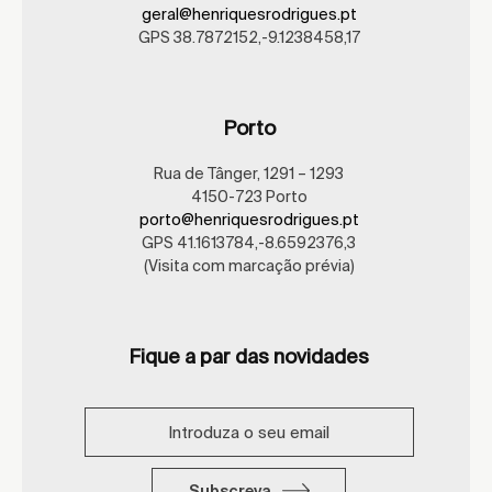
geral@henriquesrodrigues.pt
GPS 38.7872152,-9.1238458,17
Porto
Rua de Tânger, 1291 – 1293
4150-723 Porto
porto@henriquesrodrigues.pt
GPS 41.1613784,-8.6592376,3
(Visita com marcação prévia)
Fique a par das novidades
Subscreva