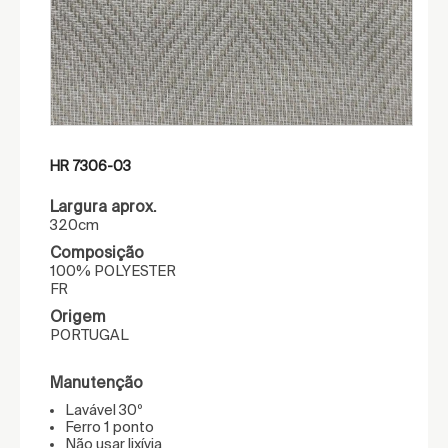
HR 7306-03
Largura aprox.
320cm
Composição
100% POLYESTER
FR
Origem
PORTUGAL
Manutenção
Lavável 30º
Ferro 1 ponto
Não usar lixívia