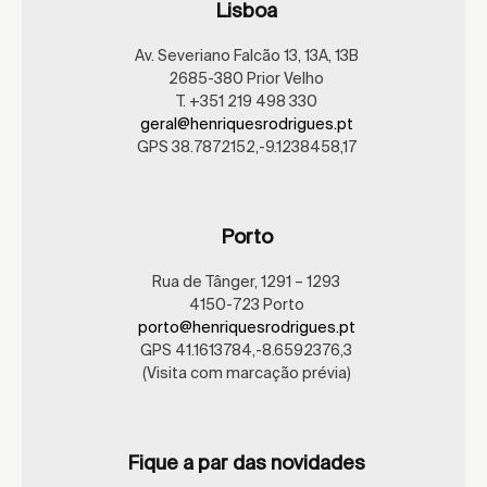
Lisboa
Av. Severiano Falcão 13, 13A, 13B
2685-380 Prior Velho
T. +351 219 498 330
geral@henriquesrodrigues.pt
GPS 38.7872152,-9.1238458,17
Porto
Rua de Tânger, 1291 – 1293
4150-723 Porto
porto@henriquesrodrigues.pt
GPS 41.1613784,-8.6592376,3
(Visita com marcação prévia)
Fique a par das novidades