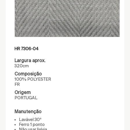
HR 7306-04
Largura aprox.
320cm
Composição
100% POLYESTER
FR
Origem
PORTUGAL
Manutenção
Lavável 30º
Ferro 1 ponto
Não usar lixívia