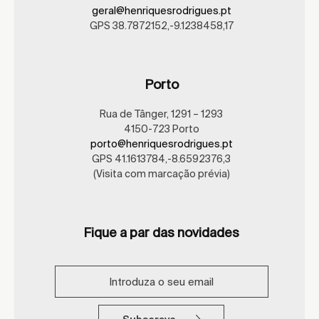
geral@henriquesrodrigues.pt
GPS 38.7872152,-9.1238458,17
Porto
Rua de Tânger, 1291 – 1293
4150-723 Porto
porto@henriquesrodrigues.pt
GPS 41.1613784,-8.6592376,3
(Visita com marcação prévia)
Fique a par das novidades