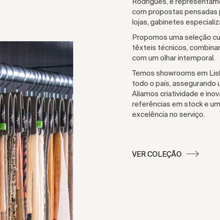
Rodrigues, e representam
com propostas pensadas p
lojas, gabinetes especiali
Propomos uma seleção cuid
têxteis técnicos, combina
com um olhar intemporal.
Temos showrooms em Lisbo
todo o país, assegurando
Aliamos criatividade e ino
referências em stock e u
excelência no serviço.
VER COLEÇÃO