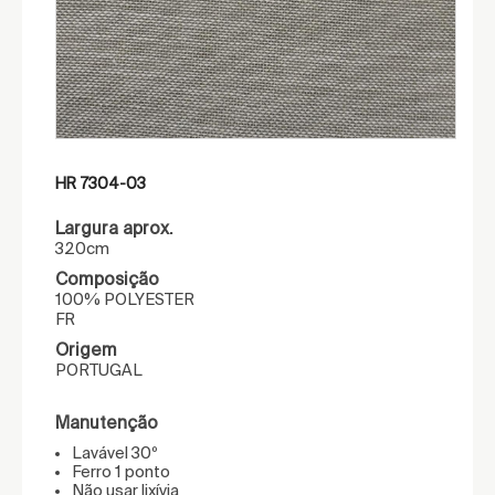
HR 7304-03
Largura aprox.
320cm
Composição
100% POLYESTER
FR
Origem
PORTUGAL
Manutenção
Lavável 30º
Ferro 1 ponto
Não usar lixívia