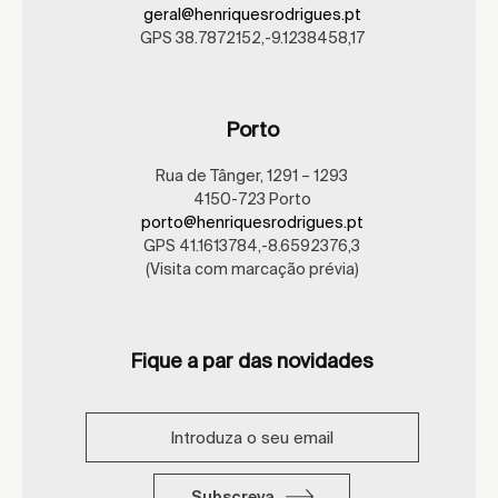
geral@henriquesrodrigues.pt
GPS 38.7872152,-9.1238458,17
Porto
Rua de Tânger, 1291 – 1293
4150-723 Porto
porto@henriquesrodrigues.pt
GPS 41.1613784,-8.6592376,3
(Visita com marcação prévia)
Fique a par das novidades
Subscreva