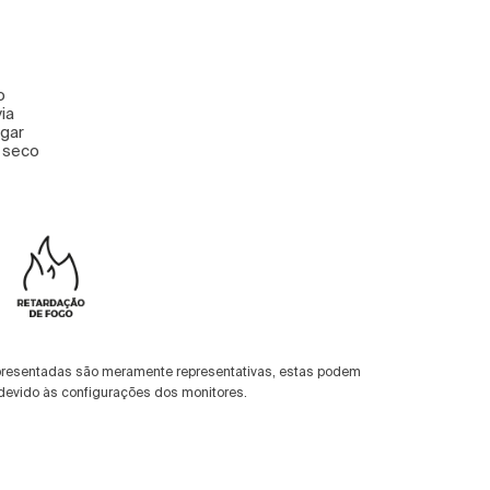
o
via
ugar
a seco
presentadas são meramente representativas, estas podem
devido às configurações dos monitores.