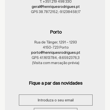
T. +351 219 498 330
geral@henriquesrodrigues.pt
GPS 38.7872152,-9.1238458,17
Porto
Rua de Tânger, 1291 – 1293
4150-723 Porto
porto@henriquesrodrigues.pt
GPS 41.1613784,-8.6592376,3
(Visita com marcação prévia)
Fique a par das novidades