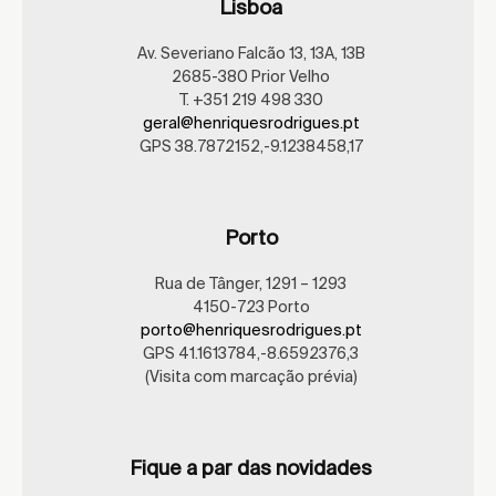
Lisboa
Av. Severiano Falcão 13, 13A, 13B
2685-380 Prior Velho
T. +351 219 498 330
geral@henriquesrodrigues.pt
GPS 38.7872152,-9.1238458,17
Porto
Rua de Tânger, 1291 – 1293
4150-723 Porto
porto@henriquesrodrigues.pt
GPS 41.1613784,-8.6592376,3
(Visita com marcação prévia)
Fique a par das novidades