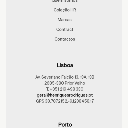
Quem somos
Coleção HR
Marcas
Contract
Contactos
Lisboa
Av. Severiano Falcão 13, 13A, 13B
2685-380 Prior Velho
T. +351 219 498 330
geral@henriquesrodrigues.pt
GPS 38.7872152,-9.1238458,17
Porto