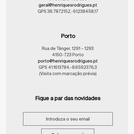
geral@henriquesrodrigues.pt
GPS 38.7872152,-9.1238458,17
Porto
Rua de Tânger, 1291 – 1293
4150-723 Porto
porto@henriquesrodrigues.pt
GPS 41.1613784,-8.6592376,3
(Visita com marcação prévia)
Fique a par das novidades