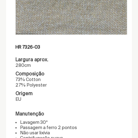
HR 7326-03
Largura aprox.
280cm
Composição
73% Cotton
27% Polyester
Origem
EU
Manutenção
Lavagem 30º
Passagem a ferro 2 pontos
Não usar lixívia
Centrifugação suave