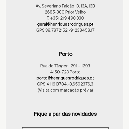
Av. Severiano Falcão 13, 13A, 13B
2685-380 Prior Velho
T. +351 219 498 330
geral@henriquesrodrigues.pt
GPS 38.7872152,-9.1238458,17
Porto
Rua de Tânger, 1291 – 1293
4150-723 Porto
porto@henriquesrodrigues.pt
GPS 41.1613784,-8.6592376,3
(Visita com marcação prévia)
Fique a par das novidades