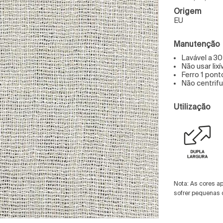
Origem
EU
Manutenção
Lavável a 30
Não usar lixí
Ferro 1 pont
Não centrif
Utilização
Nota: As cores a
sofrer pequenas 