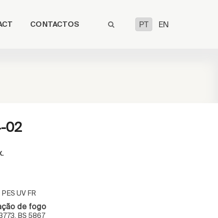
ACT
CONTACTOS
PT
EN
4-02
x.
 PES UV FR
ação de fogo
13773, BS 5867