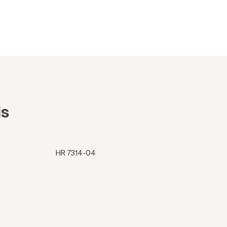
is
HR 7314-04