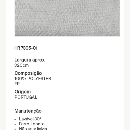
HR 7305-01
Largura aprox.
320cm
Composição
100% POLYESTER
FR
Origem
PORTUGAL
Manutenção
Lavável 30º
Ferro 1 ponto
Não usar lixívia