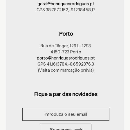
geral@henriquesrodrigues.pt
GPS 38.7872152,-9.1238458,17
Porto
Rua de Tânger, 1291 – 1293
4150-723 Porto
porto@henriquesrodrigues.pt
GPS 41.1613784,-8.6592376,3
(Visita com marcação prévia)
Fique a par das novidades
Subscreva