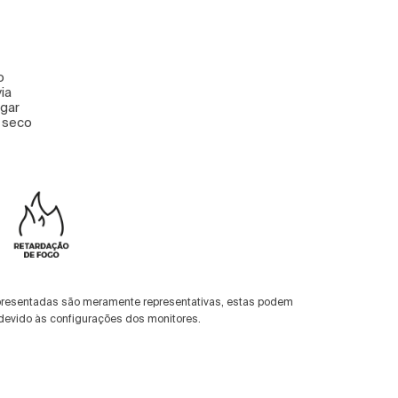
o
via
ugar
a seco
presentadas são meramente representativas, estas podem
devido às configurações dos monitores.