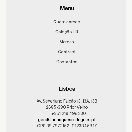
Menu
Quem somos
Coleção HR
Marcas
Contract
Contactos
Lisboa
Av. Severiano Falcão 13, 13A, 13B
2685-380 Prior Velho
T. +351 219 498 330
geral@henriquesrodrigues.pt
GPS 38.7872152,-9.1238458,17