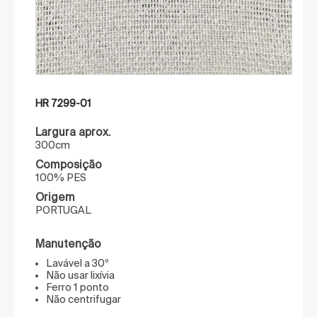
HR 7299-01
Largura aprox.
300cm
Composição
100% PES
Origem
PORTUGAL
Manutenção
Lavável a 30º
Não usar lixívia
Ferro 1 ponto
Não centrifugar