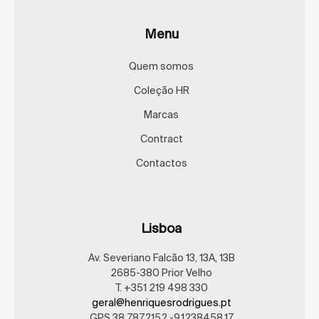
Menu
Quem somos
Coleção HR
Marcas
Contract
Contactos
Lisboa
Av. Severiano Falcão 13, 13A, 13B
2685-380 Prior Velho
T. +351 219 498 330
geral@henriquesrodrigues.pt
GPS 38.7872152,-9.1238458,17