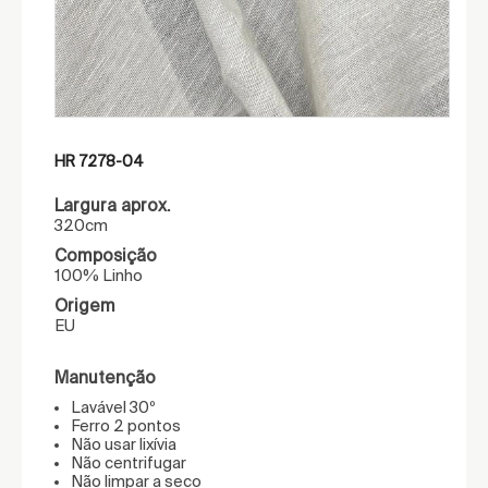
HR 7278-04
Largura aprox.
320cm
Composição
100% Linho
Origem
EU
Manutenção
Lavável 30º
Ferro 2 pontos
Não usar lixívia
Não centrifugar
Não limpar a seco