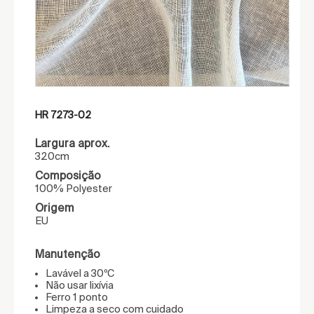
HR 7273-02
Largura aprox.
320cm
Composição
100% Polyester
Origem
EU
Manutenção
Lavável a 30ºC
Não usar lixívia
Ferro 1 ponto
Limpeza a seco com cuidado