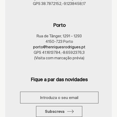
GPS 38.7872152,-9.1238458,17
Porto
Rua de Tânger, 1291 – 1293
4150-723 Porto
porto@henriquesrodrigues.pt
GPS 41.1613784,-8.6592376,3
(Visita com marcação prévia)
Fique a par das novidades
Subscreva