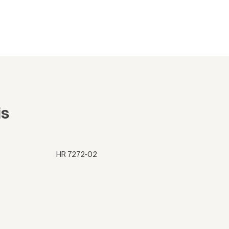
is
HR 7272-02