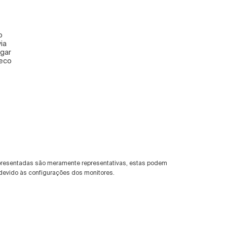
o
via
ugar
seco
presentadas são meramente representativas, estas podem
devido às configurações dos monitores.