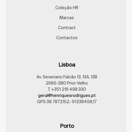
Coleção HR
Marcas
Contract
Contactos
Lisboa
Av. Severiano Falcão 13, 13A, 13B
2685-380 Prior Velho
T. +351 219 498 330
geral@henriquesrodrigues.pt
GPS 38.7872152,-9.1238458,17
Porto