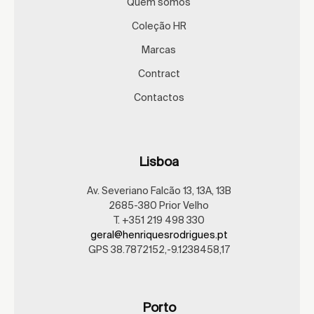
Quem somos
Coleção HR
Marcas
Contract
Contactos
Lisboa
Av. Severiano Falcão 13, 13A, 13B
2685-380 Prior Velho
T. +351 219 498 330
geral@henriquesrodrigues.pt
GPS 38.7872152,-9.1238458,17
Porto