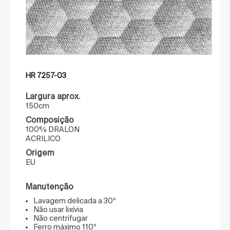
HR 7257-03
Largura aprox.
150cm
Composição
100% DRALON
ACRILICO
Origem
EU
Manutenção
Lavagem delicada a 30º
Não usar lixívia
Não centrifugar
Ferro máximo 110º