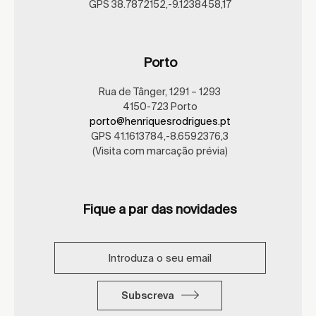
GPS 38.7872152,-9.1238458,17
Porto
Rua de Tânger, 1291 – 1293
4150-723 Porto
porto@henriquesrodrigues.pt
GPS 41.1613784,-8.6592376,3
(Visita com marcação prévia)
Fique a par das novidades
Subscreva