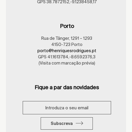
GPS 38.7872152,-9.1238458,17
Porto
Rua de Tânger, 1291 – 1293
4150-723 Porto
porto@henriquesrodrigues.pt
GPS 41.1613784,-8.6592376,3
(Visita com marcação prévia)
Fique a par das novidades
Subscreva