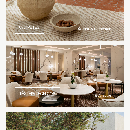
CARPETES
© Brink & Campman
TÊXTEIS TÉCNICOS
© Aristide