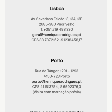
Lisboa
Av. Severiano Falcão 13, 13A, 13B
2685-380 Prior Velho
T. +351 219 498 330
geral@henriquesrodrigues.pt
GPS 38.7872152,-9.1238458,17
Porto
Rua de Tânger, 1291 – 1293
4150-723 Porto
porto@henriquesrodrigues.pt
GPS 41.1613784,-8.6592376,3
(Visita com marcação prévia)